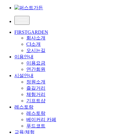
FIRSTGARDEN
회사소개
CI소개
오시는길
이용안내
이용요금
연간회원
시설안내
정원소개
즐길거리
체험거리
기프트샵
레스토랑
레스토랑
베이커리 카페
푸드코트
교육/체험